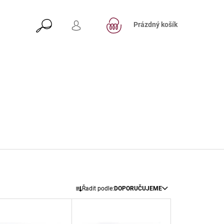
NÁKUPNÍ
HLEDAT
KOŠÍK
Prázdný košík
PŘIHLÁŠENÍ
Následující
Ř
Řadit podle:
DOPORUČUJEME
A
Z
E