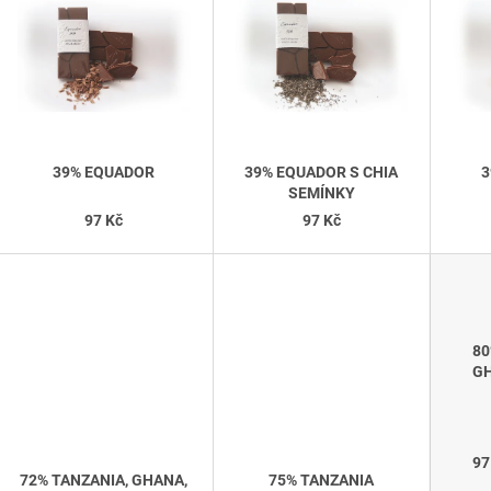
P
39 Kč
44 Kč
S
P
R
O
39% EQUADOR
39% EQUADOR S CHIA
3
D
SEMÍNKY
U
97 Kč
97 Kč
K
T
Ů
80
GH
T
97
72% TANZANIA, GHANA,
75% TANZANIA