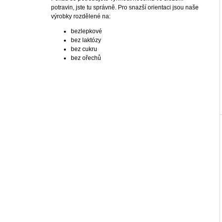
65 Kč
potravin, jste tu správně. Pro snazší orientaci jsou naše
I
výrobky rozdělené na:
bezlepkové
bez laktózy
bez cukru
bez ořechů