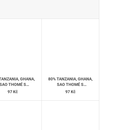
TANZANIA, GHANA,
80% TANZANIA, GHANA,
SAO THOMÉ S
SAO THOMÉ S
MALINAMI
POMERANČEM A
97 Kč
97 Kč
SKOŘICÍ