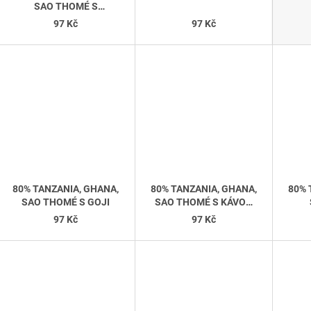
SAO THOMÉ S
KAKAOVÝMI BOBY
97 Kč
97 Kč
80% TANZANIA, GHANA,
80% TANZANIA, GHANA,
80% 
SAO THOMÉ S GOJI
SAO THOMÉ S KÁVOU
ARABICA
97 Kč
97 Kč