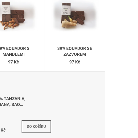
N
Í
P
R
O
D
9% EQUADOR S
39% EQUADOR SE
U
MANDLEMI
ZÁZVOREM
97 Kč
97 Kč
K
T
Ů
% TANZANIA,
ANA, SAO
HOMÉ
DO KOŠÍKU
 Kč