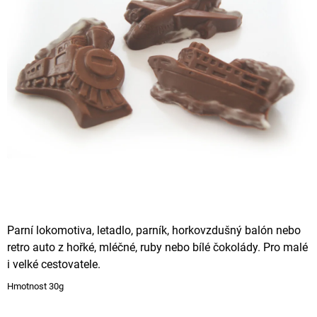
A
J
Í
T
?
HLEDAT
D
Parní lokomotiva, letadlo, parník, horkovzdušný balón nebo
O
retro auto z hořké, mléčné, ruby nebo bílé čokolády. Pro malé
P
O
i velké cestovatele.
R
Hmotnost 30g
U
Č
U