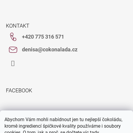
Z
Á
KONTAKT
P
+420 775 316 571
A
T
denisa@cokonalada.cz
Í
Facebook
FACEBOOK
INFORMACE PRO VÁS
Abychom Vám mohli nabídnout jen tu nejlepší čokoládu,
Obchodní podmínky
kromě ingrediencí špičkové kvality používáme i soubory
cookies. O tom, jak a proč, se dočtete víc
tady
.
Podmínky ochrany osobních údajů