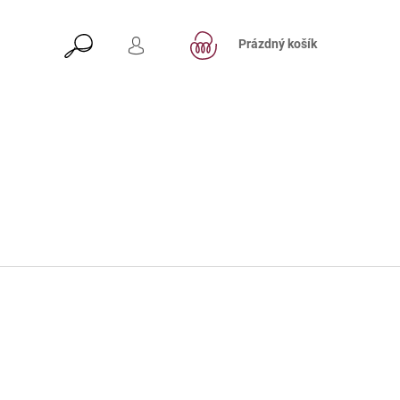
NÁKUPNÍ
HLEDAT
KOŠÍK
Prázdný košík
PŘIHLÁŠENÍ
Následující
 GHANA, SAO THOMÉ S