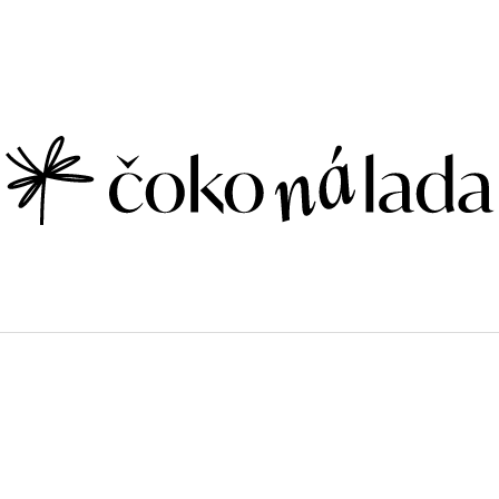
CO POTŘEBUJETE NAJÍT?
HLEDAT
DOPORUČUJEME
LEVANDULE
80% TANZANIA,