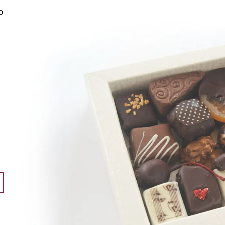
GOJI
44 Kč
o
97 Kč