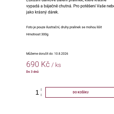
55 Kč
vypadá a báječně chutná. Pro potěšení Vaše neb
jako krásný dárek.
Foto je pouze ilustrační, druhy pralinek se mohou lišit
Hmotnost 300g
Můžeme doručit do:
10.8.2026
690 Kč
/ ks
Měrná
Do 3 dnů
cena:
DO KOŠÍKU