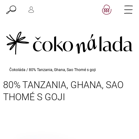
K
Přejít
NÁKUPN
HLEDAT
M
na
KOŠÍK
O
PŘIHLÁŠENÍ
ZPĚT
ZPĚT
obsah
Š
Í
C
K
O
P
O
T
Domů
Čokoláda
/
80% Tanzania, Ghana, Sao Thomé s goji
Ř
E
80% TANZANIA, GHANA, SAO
B
THOMÉ S GOJI
U
J
E
T
E
N