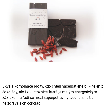
A
J
Í
T
?
HLEDAT
D
O
P
Skvělá kombinace pro ty, kdo chtějí načerpat energii - nejen z
O
čokolády, ale i z kustovnice, která je malým energetickým
R
U
zázrakem a řadí se mezi superpotraviny. Jedna z našich
Č
nejzdravějších čokolád.
U