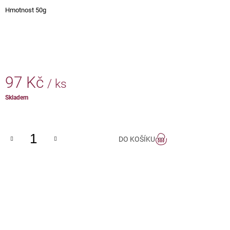
J
Hmotnost 50g
E
M
E
DUBAJSKÁ
ČOKOLÁDA
97 Kč
/ ks
144
Kč
Měrná
Skladem
cena:
DO KOŠÍKU