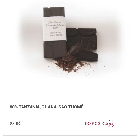
Í
S
A
P
P
J
R
R
Í
O
O
T
D
D
?
U
U
K
K
T
T
Ů
Ů
HLEDAT
D
O
80% TANZANIA, GHANA, SAO THOMÉ
P
O
R
97 Kč
DO KOŠÍKU
U
Č
U