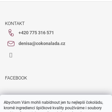
C
Í
P
Z
R
Á
V
KONTAKT
K
P
Y
+420 775 316 571
A
V
T
Ý
denisa@cokonalada.cz
P
Í
I
S
U
Facebook
FACEBOOK
INFORMACE PRO VÁS
Abychom Vám mohli nabídnout jen tu nejlepší čokoládu,
Obchodní podmínky
kromě ingrediencí špičkové kvality používáme i soubory