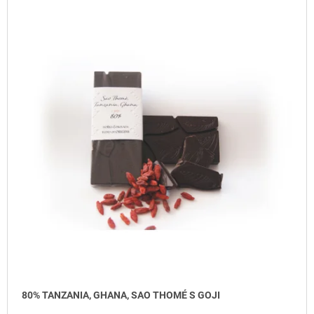
J
E
M
E
ZÁZVOR
44
Kč
80% TANZANIA, GHANA, SAO THOMÉ S GOJI