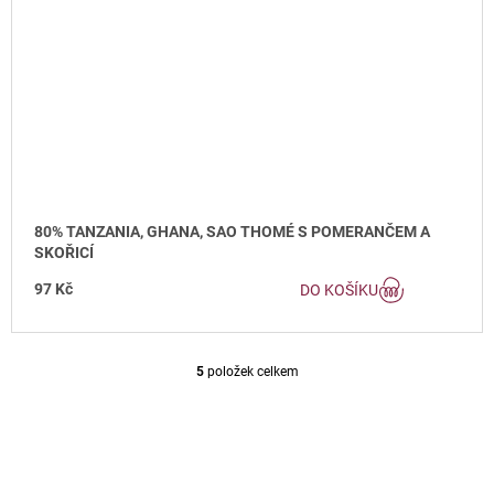
80% TANZANIA, GHANA, SAO THOMÉ S POMERANČEM A
SKOŘICÍ
97 Kč
DO KOŠÍKU
5
položek celkem
O
V
L
Á
D
A